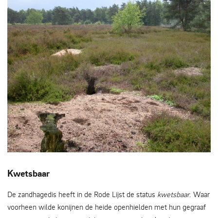
Konijnenhol met geschikt leefgebied zandhagedis - Mark
Kwetsbaar
Zekhuis
De zandhagedis heeft in de Rode Lijst de status
kwetsbaar
. Waar
voorheen wilde konijnen de heide openhielden met hun gegraaf