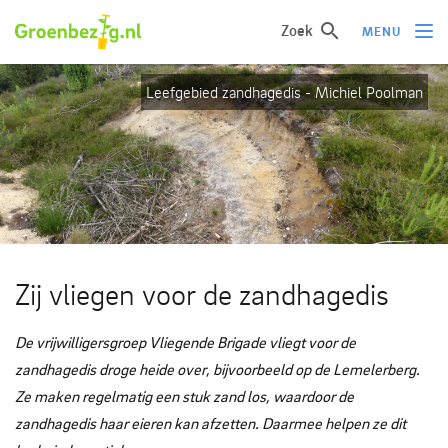
Zoek
MENU
Leefgebied zandhagedis - Michiel Poolman
Ik wil iets doen
Ik wil iets leren
Groepen of initiatieven
Verhalen uit het veld
Informatie
Zij vliegen voor de zandhagedis
Over groenbezig
De vrijwilligersgroep Vliegende Brigade vliegt voor de
zandhagedis droge heide over, bijvoorbeeld op de Lemelerberg.
Meld jouw werkgroep of initiatief aan
Ze maken regelmatig een stuk zand los, waardoor de
zandhagedis haar eieren kan afzetten. Daarmee helpen ze dit