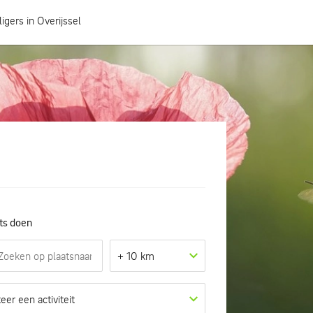
ligers in Overijssel
Hoe heeft jouw gemeente het geregeld?
ets doen