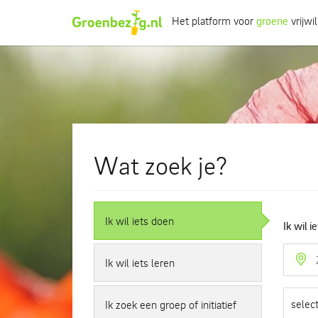
Het platform voor
groene
vrijwil
Ik wil iets doen
Ik wil iets leren
Groepen of initiatieven
Verhalen uit het veld
Wat zoek je?
Informatie
Over groenbezig
Ik wil iets doen
Ik wil i
Ik wil iets leren
Meld jouw werkgroep of initiatief aan
Ik zoek een groep of initiatief