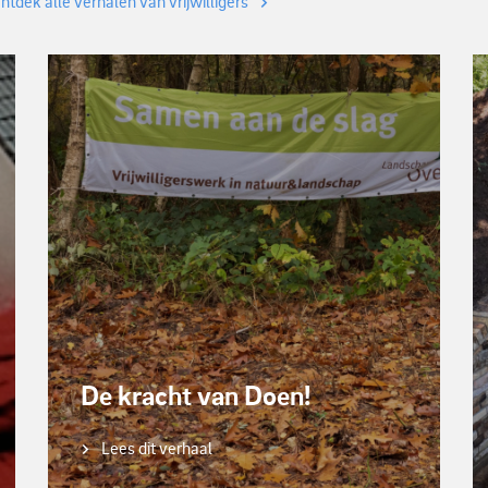
ntdek alle verhalen van vrijwilligers
De kracht van Doen!
Lees dit verhaal