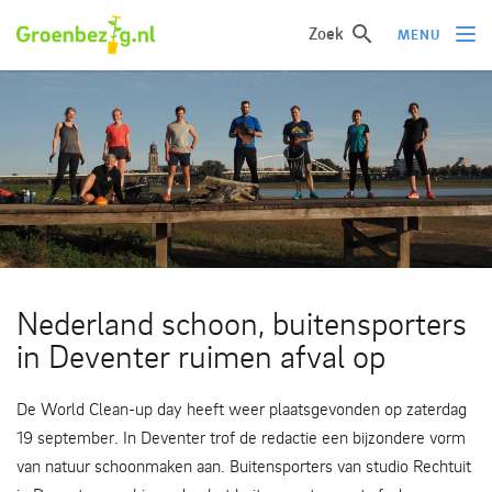
Zoek
MENU
Ik wil iets doen
Ik wil iets leren
Groepen of initiatieven
Verhalen uit het veld
Informatie
Nederland schoon, buitensporters
Over groenbezig
in Deventer ruimen afval op
Meld jouw werkgroep of initiatief aan
De World Clean-up day heeft weer plaatsgevonden op zaterdag
19 september. In Deventer trof de redactie een bijzondere vorm
van natuur schoonmaken aan. Buitensporters van studio Rechtuit