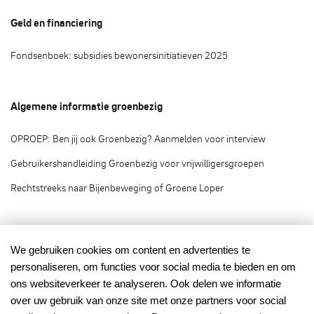
Geld en financiering
Fondsenboek: subsidies bewonersinitiatieven 2025
Algemene informatie groenbezig
OPROEP: Ben jij ook Groenbezig? Aanmelden voor interview
Gebruikershandleiding Groenbezig voor vrijwilligersgroepen
Rechtstreeks naar Bijenbeweging of Groene Loper
Groenbezig.nl © 2020
We gebruiken cookies om content en advertenties te
personaliseren, om functies voor social media te bieden en om
Groenbezig.nl is het vrijwilligersplatform van:
ons websiteverkeer te analyseren. Ook delen we informatie
over uw gebruik van onze site met onze partners voor social