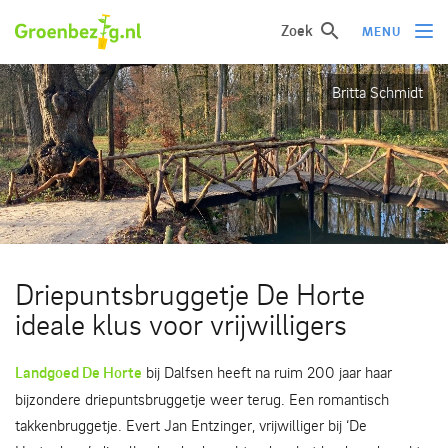
Zoek
MENU
Britta Schmidt
Ik wil iets doen
Ik wil iets leren
Groepen of initiatieven
Verhalen uit het veld
Informatie
Driepuntsbruggetje De Horte
Over groenbezig
ideale klus voor vrijwilligers
Meld jouw werkgroep of initiatief aan
Landgoed De Horte
bij Dalfsen heeft na ruim 200 jaar haar
bijzondere driepuntsbruggetje weer terug. Een romantisch
takkenbruggetje. Evert Jan Entzinger, vrijwilliger bij ‘De