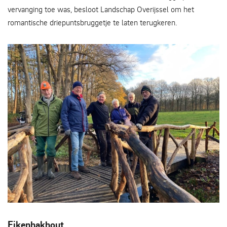
vervanging toe was, besloot Landschap Overijssel om het
romantische driepuntsbruggetje te laten terugkeren.
vrijwilligers van De Horteploeg - Britta Schmidt
Eikenhakhout