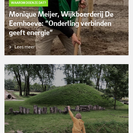
WAAROM DOEN ZE DAT?
Monique Meijer, Wijkboerderij De
Eemhoeve: “Onderling verbinden
geeft energie”
Lees meer