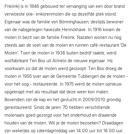
Frielink) is in 1846 gebouwd ter vervanging van een door brand
verwoeste olie- enkorenmolen die op dezelfde plek stond.
Eigenaar was de familie von Bónninghausen, destijds bewoner
van de nabijgelegen havezate Herinckhave. In 1916 kwam de
molen in bezit van de familie Frielink. Nazaten wonen nu nog
steeds aan de voet van de molen en runnen café-restaurant 'De
Molen'. Toen de molen in 1936 buiten bedrijf raakte, werd
wolfabrikant Ten Bos uit Almelo de nieuwe eigenaar. Hij
voorkwam zo dat de molen werd gesloopt. Ten Bos droeg de
molen in 1955 over aan de Gemeente Tubbergen die de molen -
voor het oog - restaureerde. In 1975 werd de molen opnieuw
opgeknapt met als resultaat dat deze weer kon malen.
Bovendien zijn de kap en het gevlucht in 2009/2010 grondig
gerestaureerd. Sinds de jaren ’70 hebben verschillende
molenaars goed gezorgd voor het onderhoud en draaiende
houden van de molen. Wil je de molen bezoeken? Draaidagen
zijn wekelijks op zaterdagmiddag van 14.00 uur tot 16.00 uur.