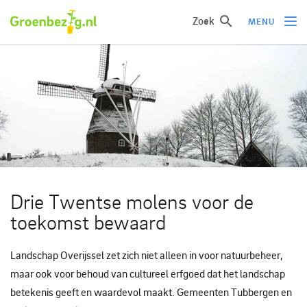
Zoek
MENU
Ik wil iets doen
Ik wil iets leren
Groepen of initiatieven
Verhalen uit het veld
Informatie
Drie Twentse molens voor de
Over groenbezig
toekomst bewaard
Meld jouw werkgroep of initiatief aan
Landschap Overijssel zet zich niet alleen in voor natuurbeheer,
maar ook voor behoud van cultureel erfgoed dat het landschap
betekenis geeft en waardevol maakt. Gemeenten Tubbergen en