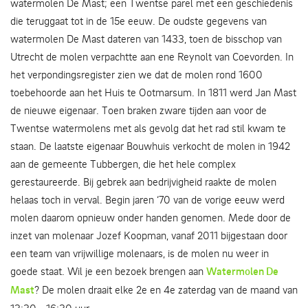
watermolen De Mast; een Twentse parel met een geschiedenis
die teruggaat tot in de 15e eeuw. De oudste gegevens van
watermolen De Mast dateren van 1433, toen de bisschop van
Utrecht de molen verpachtte aan ene Reynolt van Coevorden. In
het verpondingsregister zien we dat de molen rond 1600
toebehoorde aan het Huis te Ootmarsum. In 1811 werd Jan Mast
de nieuwe eigenaar. Toen braken zware tijden aan voor de
Twentse watermolens met als gevolg dat het rad stil kwam te
staan. De laatste eigenaar Bouwhuis verkocht de molen in 1942
aan de gemeente Tubbergen, die het hele complex
gerestaureerde. Bij gebrek aan bedrijvigheid raakte de molen
helaas toch in verval. Begin jaren ‘70 van de vorige eeuw werd
molen daarom opnieuw onder handen genomen. Mede door de
inzet van molenaar Jozef Koopman, vanaf 2011 bijgestaan door
een team van vrijwillige molenaars, is de molen nu weer in
goede staat. Wil je een bezoek brengen aan
Watermolen De
Mast
? De molen draait elke 2e en 4e zaterdag van de maand van