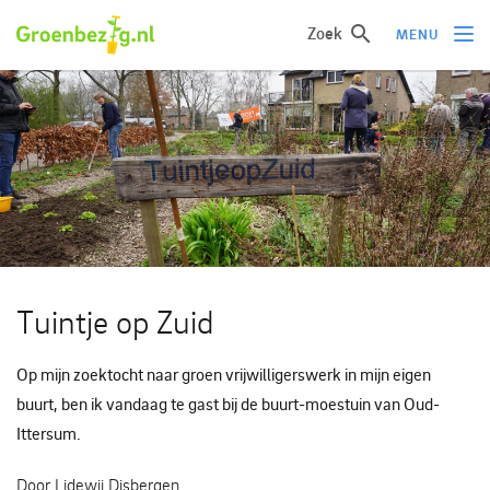
Zoek
MENU
Ik wil iets doen
Ik wil iets leren
Groepen of initiatieven
Verhalen uit het veld
Informatie
Tuintje op Zuid
Over groenbezig
Op mijn zoektocht naar groen vrijwilligerswerk in mijn eigen
buurt, ben ik vandaag te gast bij de buurt-moestuin van Oud-
Meld jouw werkgroep of initiatief aan
Ittersum.
Door Lidewij Disbergen