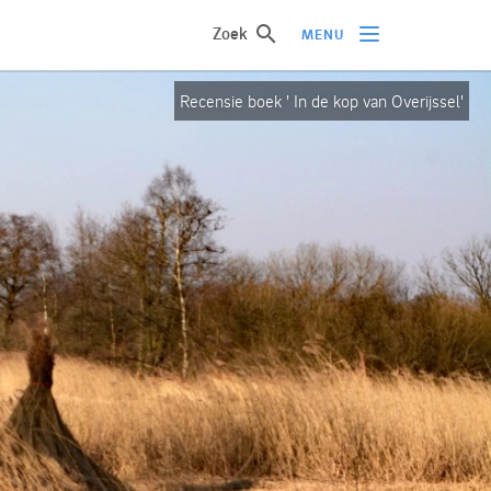
Zoek
MENU
Recensie boek ' In de kop van Overijssel'