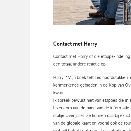
Contact met Harry
Harry Stegeman, auteur boek In de Kop 
Contact met Harry of die etappe-indeling 
een totaal andere reactie op
Harry: “Mijn boek telt zes hoofdstukken: 
kenmerkende gebieden in de Kop van Overi
kwam.
Ik spreek bewust niet van etappes die in
lezers om aan de hand van de informatie 
stukje Overijssel. Ze kunnen daarbij exact 
van de globale kaart en vooral ook de ro
wat mij betreft ook gerust van afwijken. In