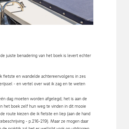
van Overijssel, foto Pedro Sluiter. Foto Zwolle
de juiste benadering van het boek is levert echter
ik fietste en wandelde achtereenvolgens in zes
jssel - en vertel over wat ik zag en te weten
 één dag moeten worden afgelegd; het is aan de
in het boek zelf hun weg te vinden in dit mooie
de route kiezen die ik fietste en liep (aan de hand
utebeschrijving - p.216-219). Maar ze mogen daar
 de praktijk zal het er wellicht vaak op uitdraaien