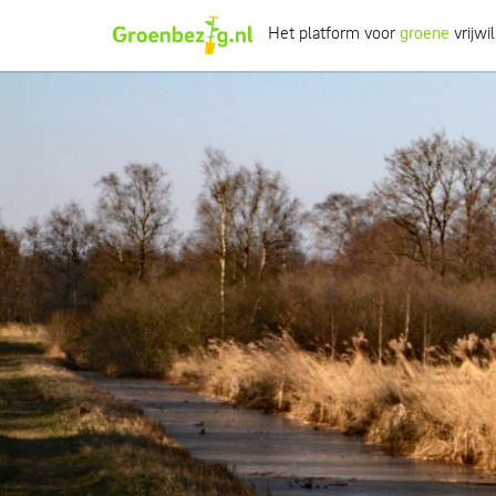
Het platform voor
groene
vrijwil
Ik wil iets doen
Ik wil iets leren
Groepen of initiatieven
Verhalen uit het veld
Informatie
Over groenbezig
Meld jouw werkgroep of initiatief aan