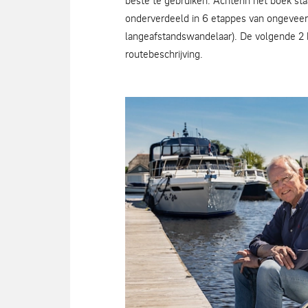
beste te gebruiken. Achterin het boek sta
onderverdeeld in 6 etappes van ongeveer 
langeafstandswandelaar). De volgende 2 b
routebeschrijving.