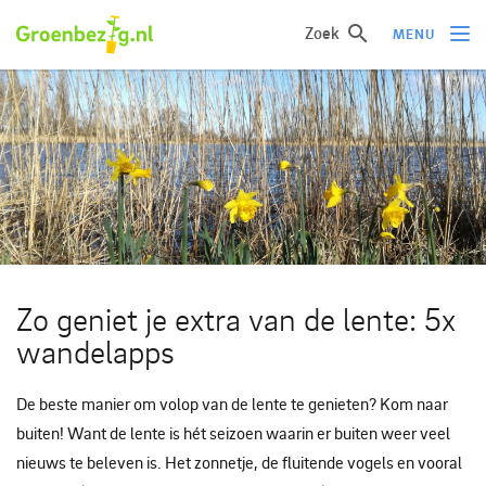
Zoek
MENU
Ik wil iets doen
Ik wil iets leren
Groepen of initiatieven
Verhalen uit het veld
Informatie
Zo geniet je extra van de lente: 5x
Over groenbezig
wandelapps
Meld jouw werkgroep of initiatief aan
De beste manier om volop van de lente te genieten? Kom naar
buiten! Want de lente is hét seizoen waarin er buiten weer veel
nieuws te beleven is. Het zonnetje, de fluitende vogels en vooral