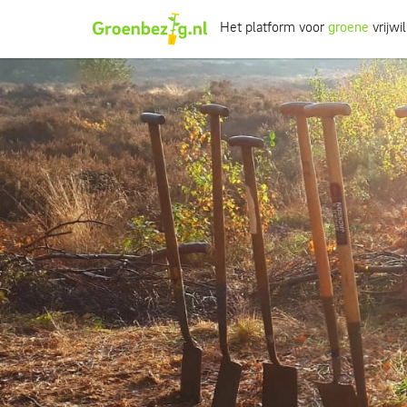
Het platform voor
groene
vrijwil
Ik wil iets doen
Ik wil iets leren
Groepen of initiatieven
Verhalen uit het veld
Informatie
Over groenbezig
Meld jouw werkgroep of initiatief aan