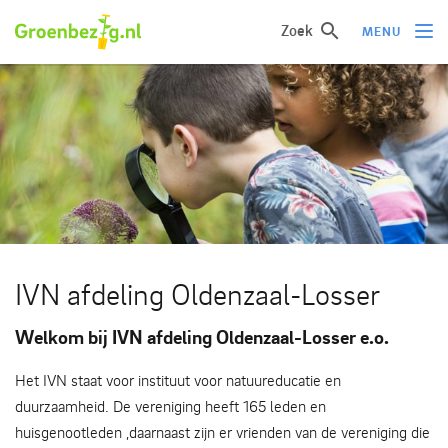
Zoek
MENU
Ik wil iets doen
Ik wil iets leren
Groepen of initiatieven
Verhalen uit het veld
Informatie
IVN afdeling Oldenzaal-Losser
Over groenbezig
Welkom bij IVN afdeling Oldenzaal-Losser e.o.
Meld jouw werkgroep of initiatief aan
Het IVN staat voor instituut voor natuureducatie en
duurzaamheid. De vereniging heeft 165 leden en
huisgenootleden ,daarnaast zijn er vrienden van de vereniging die