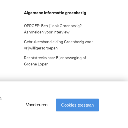
Algemene informatie groenbezig
OPROEP: Ben jij ook Groenbezig?
Aanmelden voor interview
Gebruikershandleiding Groenbezig voor
vrijwilligersgroepen
Rechtstreeks naar Bijenbeweging of
Groene Loper
a,
elijk gemaakt
Voorkeuren
Cookies toestaan
ciering van: