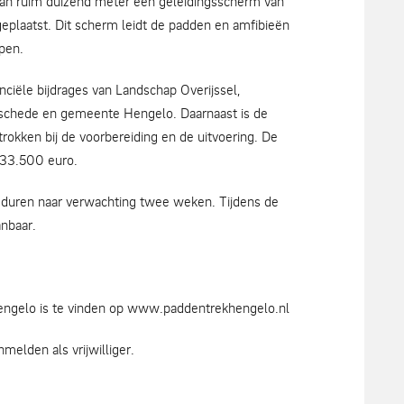
van ruim duizend meter een geleidingsscherm van
geplaatst. Dit scherm leidt de padden en amfibieën
pen.
nciële bijdrages van Landschap Overijssel,
chede en gemeente Hengelo. Daarnaast is de
kken bij de voorbereiding en de uitvoering. De
n 33.500 euro.
duren naar verwachting twee weken. Tijdens de
nbaar.
Hengelo is te vinden op www.paddentrekhengelo.nl
elden als vrijwilliger.