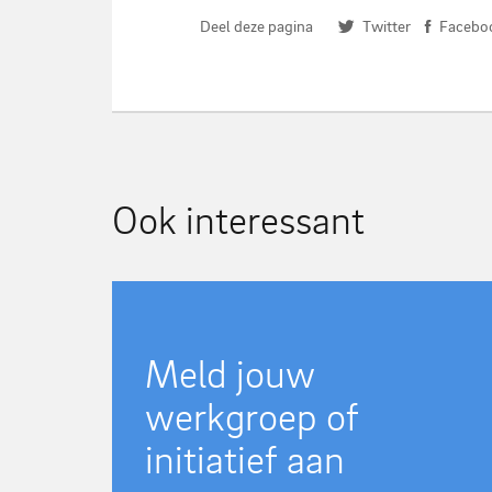
Deel deze pagina
Twitter
Facebo
Ook interessant
Meld jouw
werkgroep of
initiatief aan