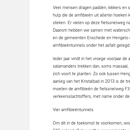
Veel mensen dragen padden, kikkers en sa
hulp die de amfibieën uit allerlei hoeken 
steken. Er vielen op deze fietssnelweg n
Daarom hebben we samen met waterscha
en de gemeenten Enschede en Hengelo d
amfibieëntunnels onder het asfalt gelegd
Ieder jaar vindt in het vroege voorjaar de
salamanders trekken dan, soms massaal, 
zich voort te planten. Zo ook tussen Heng
aanleg van het Kristalbad in 2013 is de t
moeten de amfibieën de fietssnelweg F35 o
verkeersslachtoffers, met name onder de
Vier amfibieëntunnels
Om dit in de toekomst te voorkomen, wor