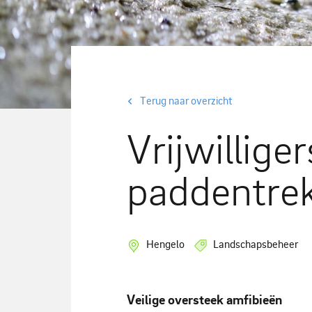
Terug naar overzicht
Vrijwillige
paddentre
Hengelo
Landschapsbeheer
Veilige oversteek amfibieën