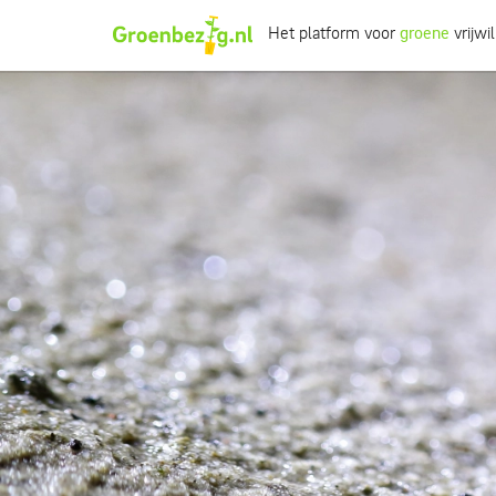
Het platform voor
groene
vrijwil
Ik wil iets doen
Ik wil iets leren
Groepen of initiatieven
Verhalen uit het veld
Informatie
Over groenbezig
Meld jouw werkgroep of initiatief aan