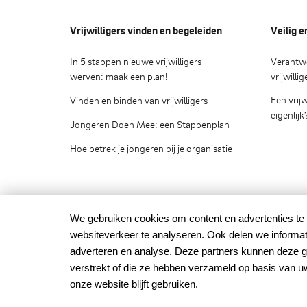
Vrijwilligers vinden en begeleiden
Veilig e
In 5 stappen nieuwe vrijwilligers
Verantwo
werven: maak een plan!
vrijwilli
Een vrijw
Vinden en binden van vrijwilligers
eigenlijk
Jongeren Doen Mee: een Stappenplan
Hoe betrek je jongeren bij je organisatie
We gebruiken cookies om content en advertenties te 
Groenbezig.nl © 2020
websiteverkeer te analyseren. Ook delen we informat
Groenbezig.nl is het vrijwilligersplatform van:
adverteren en analyse. Deze partners kunnen deze g
verstrekt of die ze hebben verzameld op basis van u
onze website blijft gebruiken.