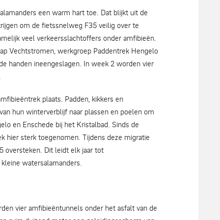
lamanders een warm hart toe. Dat blijkt uit de
krijgen om de fietssnelweg F35 veilig over te
amelijk veel verkeersslachtoffers onder amfibieën.
p Vechtstromen, werkgroep Paddentrek Hengelo
e handen ineengeslagen. In week 2 worden vier
.
 amfibieëntrek plaats. Padden, kikkers en
van hun winterverblijf naar plassen en poelen om
elo en Enschede bij het Kristalbad. Sinds de
rek hier sterk toegenomen. Tijdens deze migratie
versteken. Dit leidt elk jaar tot
 kleine watersalamanders.
den vier amfibieëntunnels onder het asfalt van de