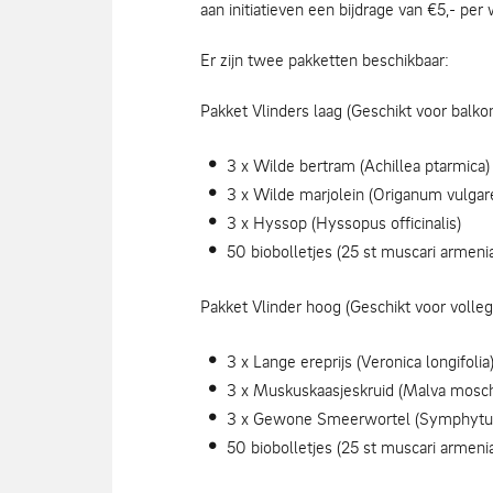
aan initiatieven een bijdrage van €5,- pe
Er zijn twee pakketten beschikbaar:
Pakket Vlinders laag (Geschikt voor balko
3 x Wilde bertram (Achillea ptarmica)
3 x Wilde marjolein (Origanum vulgar
3 x Hyssop (Hyssopus officinalis)
50 biobolletjes (25 st muscari armeni
Pakket Vlinder hoog (Geschikt voor volle
3 x Lange ereprijs (Veronica longifolia
3 x Muskuskaasjeskruid (Malva mosch
3 x Gewone Smeerwortel (Symphytum
50 biobolletjes (25 st muscari armeni