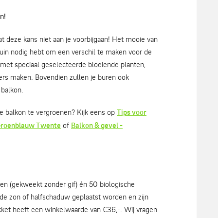
n!
t deze kans niet aan je voorbijgaan! Het mooie van
e tuin nodig hebt om een verschil te maken voor de
g met speciaal geselecteerde bloeiende planten,
nders maken. Bovendien zullen je buren ook
 balkon.
 je balkon te vergroenen? Kijk eens op
Tips voor
 Groenblauw Twente
of
Balkon & gevel -
nten (gekweekt zonder gif) én 50 biologische
de zon of halfschaduw geplaatst worden en zijn
kket heeft een winkelwaarde van €36,-. Wij vragen