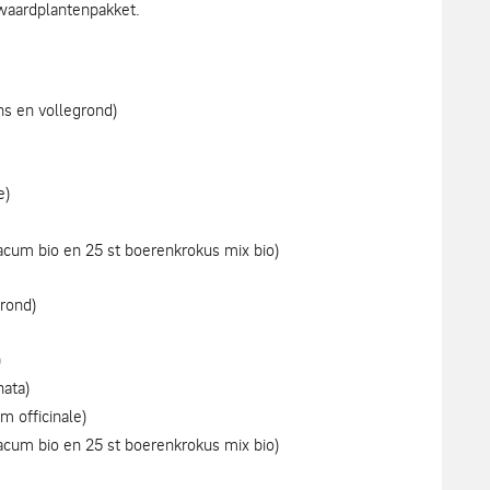
r waardplantenpakket.
ns en vollegrond)
e)
acum bio en 25 st boerenkrokus mix bio)
grond)
)
ata)
 officinale)
acum bio en 25 st boerenkrokus mix bio)