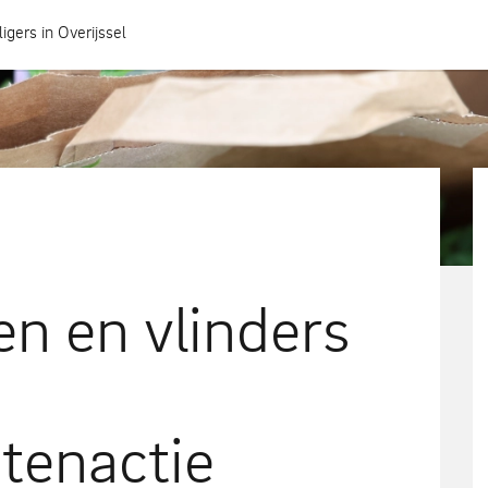
ligers in Overijssel
Hoe heeft jouw gemeente het geregeld?
en en vlinders
tenactie