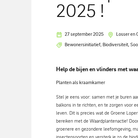
2025 !
27 september 2025
Losser en 
Bewonersinitiatief, Biodiversiteit, S
Help de bijen en vlinders met wa
Planten als kraamkamer
Stel je eens voor: samen met je buren aan
balkons in te richten, en te zorgen voor 
leven. Dit is precies wat de Groene Lope
bereiken met de Waardplantenactie! Door 
groenere en gezondere leefomgeving, maa
insectensoorten en versterk je zo de biod