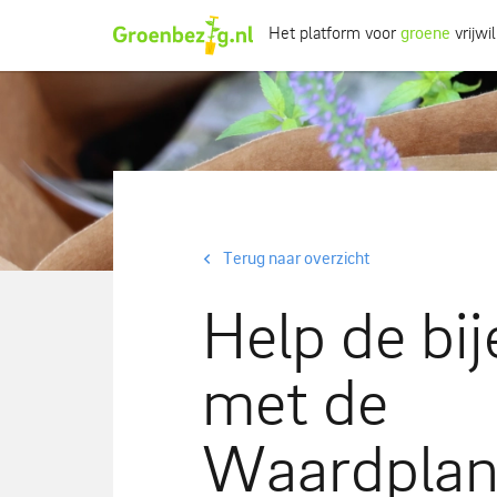
Het platform voor
groene
vrijwil
Ik wil iets doen
Ik wil iets leren
Groepen of initiatieven
Verhalen uit het veld
Terug naar overzicht
Informatie
Help de bij
Over groenbezig
met de
Meld jouw werkgroep of initiatief aan
Waardplan