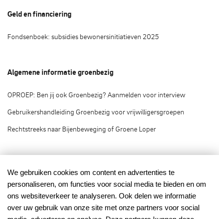
Geld en financiering
Fondsenboek: subsidies bewonersinitiatieven 2025
Algemene informatie groenbezig
OPROEP: Ben jij ook Groenbezig? Aanmelden voor interview
Gebruikershandleiding Groenbezig voor vrijwilligersgroepen
Rechtstreeks naar Bijenbeweging of Groene Loper
Groenbezig.nl © 2020
We gebruiken cookies om content en advertenties te
personaliseren, om functies voor social media te bieden en om
Groenbezig.nl is het vrijwilligersplatform van:
ons websiteverkeer te analyseren. Ook delen we informatie
over uw gebruik van onze site met onze partners voor social