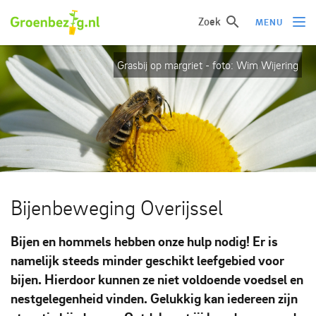
Zoek
MENU
Grasbij op margriet - foto: Wim Wijering
Ik wil iets doen
Ik wil iets leren
Groepen of initiatieven
Verhalen uit het veld
Informatie
Bijenbeweging Overijssel
Over groenbezig
Bijen en hommels hebben onze hulp nodig! Er is
namelijk steeds minder geschikt leefgebied voor
Meld jouw werkgroep of initiatief aan
bijen. Hierdoor kunnen ze niet voldoende voedsel en
nestgelegenheid vinden. Gelukkig kan iedereen zijn