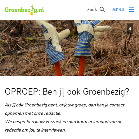
Zoek
MENU
4
Ik wil iets doen
Ik wil iets leren
Groepen of initiatieven
Verhalen uit het veld
Informatie
OPROEP: Ben jij ook Groenbezig?
Over groenbezig
Als jij óók Groenbezig bent, of jouw groep, dan kan je contact
opnemen met onze redactie.
Meld jouw werkgroep of initiatief aan
We bespreken jouw verzoek en dan komt er iemand van de
redactie om jou te interviewen.